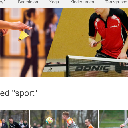
yfit
Badminton
Yoga
Kinderturnen
Tanzgruppe
ed "sport"