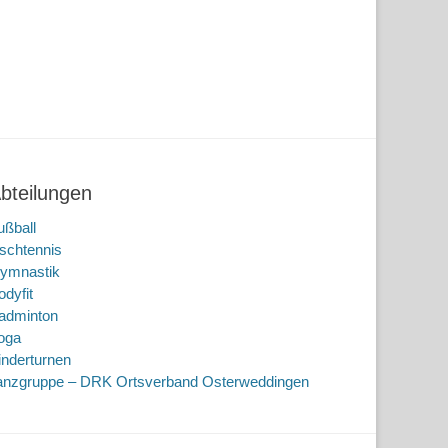
bteilungen
ußball
ischtennis
ymnastik
odyfit
adminton
oga
inderturnen
anzgruppe – DRK Ortsverband Osterweddingen