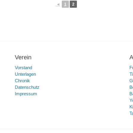
◄
1
2
Verein
A
Vorstand
F
Unterlagen
T
Chronik
G
Datenschutz
B
Impressum
B
Y
K
T