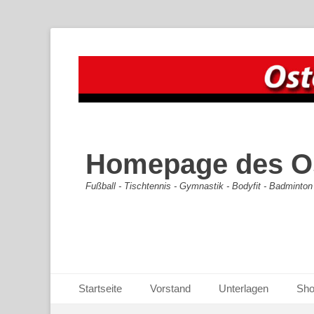
Homepage des Os
Fußball - Tischtennis - Gymnastik - Bodyfit - Badminton
Primäres Menü
Zum
Startseite
Vorstand
Unterlagen
Sh
Inhalt
Sekundäres Menü
Zum
springen