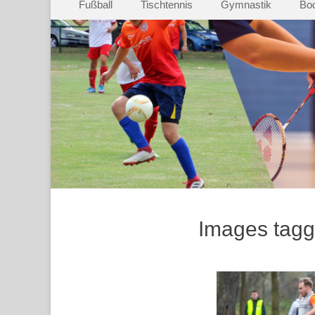
Fußball
Tischtennis
Gymnastik
Bod
Inhalt
springen
Images tagg