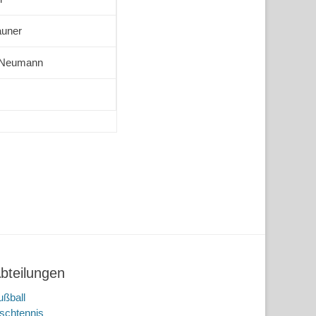
auner
 Neumann
bteilungen
ußball
ischtennis