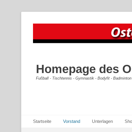
Homepage des Os
Fußball - Tischtennis - Gymnastik - Bodyfit - Badminton
Primäres Menü
Zum
Startseite
Vorstand
Unterlagen
Sh
Inhalt
Sekundäres Menü
Zum
springen