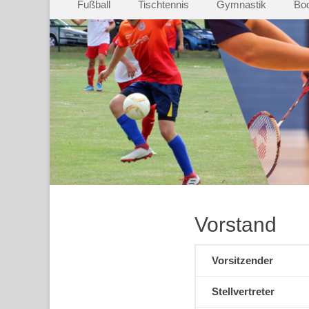
Fußball
Tischtennis
Gymnastik
Bod
Inhalt
springen
Vorstand
Vorsitzender
Stellvertreter