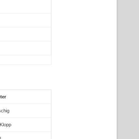
eter
schig
 Klopp
l